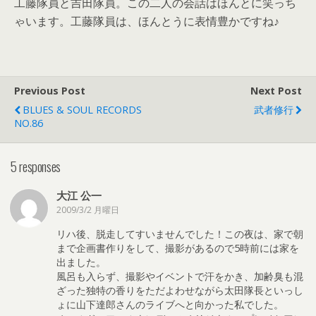
工藤隊員と吉田隊員。この二人の会話はほんとに笑っち
ゃいます。工藤隊員は、ほんとうに表情豊かですね♪
Previous Post
Next Post
BLUES & SOUL RECORDS
武者修行
NO.86
5 responses
大江 公一
2009/3/2 月曜日
リハ後、脱走してすいませんでした！この夜は、家で朝
まで企画書作りをして、撮影があるので5時前には家を
出ました。
風呂も入らず、撮影やイベントで汗をかき、加齢臭も混
ざった独特の香りをただよわせながら太田隊長といっし
ょに山下達郎さんのライブへと向かった私でした。