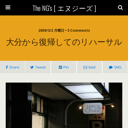
The NG's [ エヌジーズ ]
2009/3/2 月曜日 • 5 Comments
大分から復帰してのリハーサル
Share
Tweet
Pin
Mail
SMS