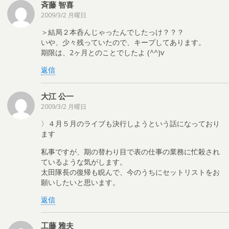
斉藤 智喜
2009/3/2 月曜日
＞結局２本呑んじゃったんでしたっけ？？？
いや、少々残っていたので、キープしてあります。
期限は、2ヶ月とのことでしたよ (^^)v
返信
大江 公一
2009/3/2 月曜日
〉４月５月のライブも決行しようという話になっており
ます
私事ですが、期の替わり目で表の仕事の業務に忙殺され
ているような気がします。
太田隊長の復帰も睨んで、今のうちにセットリストをお
願いしたいと思います。
返信
工藤 雅夫