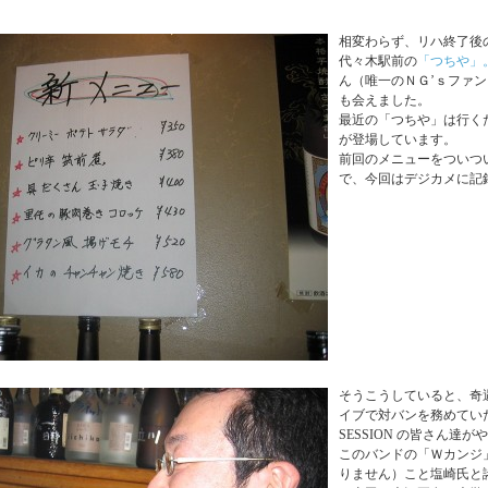
相変わらず、リハ終了後
代々木駅前の
「つちや」
ん（唯一のＮＧ’ｓファ
も会えました。
最近の「つちや」は行く
が登場しています。
前回のメニューをついつ
で、今回はデジカメに記
そうこうしていると、奇
イブで対バンを務めていただ
SESSION の皆さん達
このバンドの「Ｗカンジ
りません）こと塩崎氏と