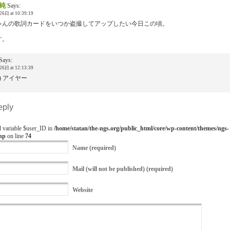
純
Says:
6日 at 10:39:19
ゃんの歌詞カードをいつか盗撮してアップしたい今日この頃。
す。
Says:
6日 at 12:13:39
≦) アイヤー
eply
d variable $user_ID in
/home/statan/the-ngs.org/public_html/core/wp-content/themes/ngs-
hp
on line
74
Name
(required)
Mail
(will not be published) (required)
Website