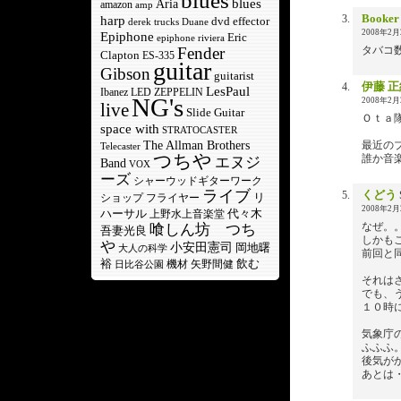
blues
blues
Aria
amazon
amp
Booker
harp
dvd
effector
derek trucks
Duane
2008年2月2
Epiphone
Eric
epiphone riviera
Fender
タバコ
Clapton
ES-335
guitar
Gibson
guitarist
伊藤 正
LesPaul
Ibanez
LED ZEPPELIN
NG's
2008年2月2
live
Slide Guitar
Ｏｔａ
space with
STRATOCASTER
The Allman Brothers
最近の
Telecaster
つちや
誰か音
エヌジ
Band
VOX
ーズ
シャーウッドギターワーク
ライブ
くどう
リ
ショップ
フライヤー
2008年2月2
ハーサル
代々木
上野水上音楽堂
なぜ。
喰しん坊 つち
吾妻光良
しかも
や
小安田憲司
岡地曙
大人の科学
前回と
裕
飲む
機材
矢野間健
日比谷公園
それは
でも、
１０時
気象庁
ふふふ
後気が
あとは