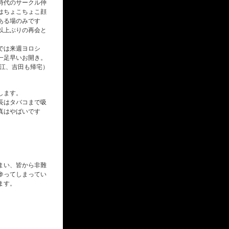
時代のサークル仲
はちょこちょこ顔
ある場のみです
以上ぶりの再会と
では来週ヨロシ
一足早いお開き。
大江、吉田も帰宅）
します。
長はタバコまで吸
真はやばいです
まい、皆から非難
参ってしまってい
ます。