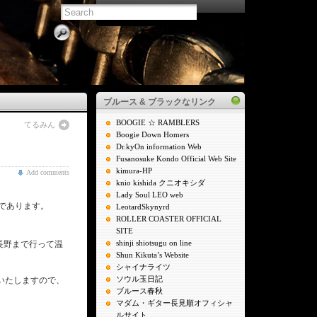
ブルース & ブラックなリンク
BOOGIE ☆ RAMBLERS
てるみん
Boogie Down Homers
Dr.kyOn information Web
Fusanosuke Kondo Official Web Site
kimura-HP
Add comments
knio kishida クニオキシダ
Lady Soul LEO web
であります。
LeotardSkynyrd
ROLLER COASTER OFFICIAL
SITE
shinji shiotsugu on line
長野まで行って温
Shun Kikuta’s Website
シャイナライツ
ソウル玉日記
いたしますので、
ブルース春秋
マダム・ギター長見順オフィシャ
ルサイト