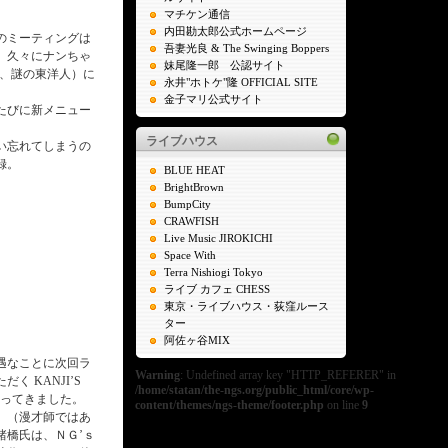
マチケン通信
内田勘太郎公式ホームページ
のミーティングは
吾妻光良 & The Swinging Boppers
。
久々にナンちゃ
妹尾隆一郎 公認サイト
ン、謎の東洋人）に
永井"ホトケ"隆 OFFICIAL SITE
金子マリ公式サイト
たびに新メニュー
ライブハウス
い忘れてしまうの
録。
BLUE HEAT
BrightBrown
BumpCity
CRAWFISH
Live Music JIROKICHI
Space With
Terra Nishiogi Tokyo
ライブ カフェ CHESS
東京・ライブハウス・荻窪ルース
ター
阿佐ヶ谷MIX
遇なことに次回ラ
Warning
: Undefined array key "HTTP_REFERER" in
く KANJI’S
/home/statan/the-ngs.org/public_html/core/wp-
がやってきました。
content/themes/ngs-theme/footer.php
on line
9
」（漫才師ではあ
諸橋氏は、ＮＧ’ｓ