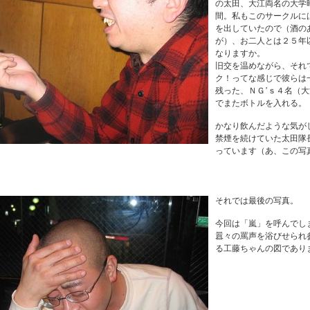
の太田、大江両名の大学
間。私もこのサークルに
を出していたので（酒の
が）、お二人とは２５年
なりますか。
旧交を温めながら、それ
ク！ってな感じで彼らは
残った、ＮＧ’ｓ４名（
でまたボトルを入れる。
かなり飲んだような気が
禁煙を続けていた太田隊
っています（あ、この写
それでは最後の写真。
今回は「嵐」を呼んでし
囂々の罵声を浴びせられ
る工藤ちゃんの図であり