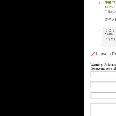
伊藤 正
2008年2月2
工藤ち
驚愕で
くどう
2008年2月2
「(≧ロ
Leave a R
Warning
: Undefine
theme/comments.p