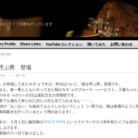
ースを中心にライブ活動を行っています
s Profile
Blues Links
YouTubeコレクション
弾いてみた
お問い合わせ
の深夜特訓
呼ぶ男 登場
やき・・・
,
食べる
」が登場してきたＮＧ’ｓですが、昨日はついに「嵐を呼ぶ男」登場です。
せん、春一番とともにやってきた我がＮＧ’ｓのブルース・ハーピスト、工藤ちゃん
のＮＧ’ｓのリハの日は波乱万丈の空模様です。
竜巻でも連れて来られた日にゃ目も当てられません・・・。
頃の「おこない」を改めてもらうしかないでしょう（一部では、彼は毎週のように
痴気騒ぎを行っているという噂があります）。
すが、３月１日に飯田橋の
SPACE WITH
というライブハウスで本年初ライブを決行
し上げます。
最後のリハ日でありました。