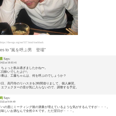
/the-ngs.org/eat/557.html/trackback
nses to “嵐を呼ぶ男 登場”
喜
Says:
4日 at 18:03:41
、ちょっと飲み過ぎましたかね〜。
日酔いでしたよ(^^;
本番は、工藤ちゃんは、何を呼ぶのでしょうか？
本日、高円寺のリハスタを2時間借りまして、個人練習。
、エフェクターの音が気に入らないので、調整する予定。
純
Says:
5日 at 9:04:49
リハの度にミーティング後の酒量が増えているような気がするんですが・・・。
美味しいお酒なんで全然ＯＫです。ただ翌日が・・・。