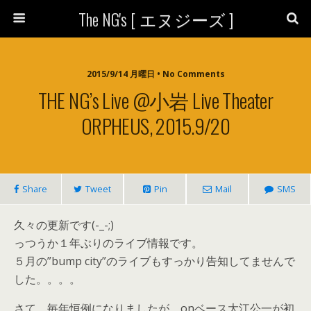
The NG's [ エヌジーズ ]
2015/9/14 月曜日 • No Comments
THE NG’s Live @小岩 Live Theater
ORPHEUS, 2015.9/20
Share
Tweet
Pin
Mail
SMS
久々の更新です(-_-;)
っつうか１年ぶりのライブ情報です。
５月の”bump city”のライブもすっかり告知してませんで
した。。。。
さて、毎年恒例になりましたが、onベース大江公一が初