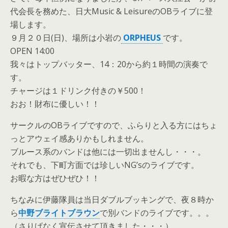
代会長を務めた、日大Music & LeisureのOBライブに登
場します。
９月２０日(日)、場所は小岩の
ORPHEUS
です。
OPEN 14:00
我々はトップバッター、14：20から約１時間の演奏で
す。
チャージは１ドリンク付きの￥500！
おお！財布に優しい！！
サークルのOBライブですので、ふらりと入る方にはちょ
っとアウェイ感ありかもしれません。
ブルース系のバンドは他には一切出ませんし・・・。
それでも、下町方面では珍しいNG’sのライブです。
お暇な方はぜひぜひ！！
ちなみに伊藤隊員は当日ダブルブッキングで、夜８時か
ら
中野ブライトブラウン
で別バンドのライブです。。。
（さりげなく宣伝させて頂きました・・・）